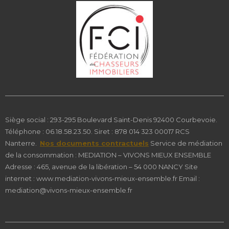
Siège social : 293-295 Boulevard Saint-Denis 92400 Courbevoie.
Téléphone : 06.18.58.23.50. Siret : 878 014 323 00017 RCS
Nanterre.
Nos documents contractuels
Service de médiation
de la consommation : MEDIATION – VIVONS MIEUX ENSEMBLE
Adresse : 465, avenue de la libération – 54 000 NANCY Site
internet : www.mediation-vivons-mieux-ensemble.fr Email :
mediation@vivons-mieux-ensemble.fr