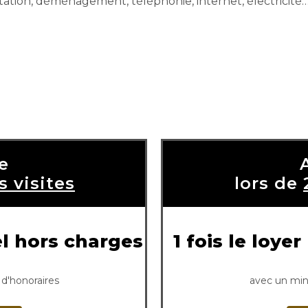
bitation, déménagement, téléphonie, internet, électricité…
e
s visites
lors de
el hors charges
1 fois le loy
d'honoraires
avec un min